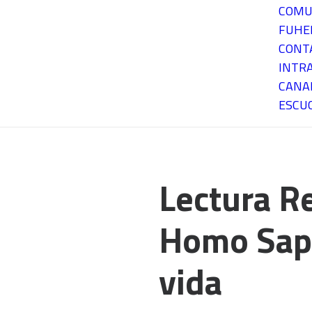
COMU
FUH
CONT
INTR
CANA
ESCU
Lectura R
Homo Sapi
vida