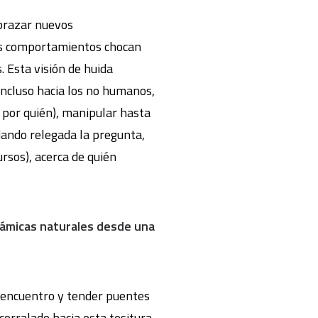
brazar nuevos
s comportamientos chocan
. Esta visión de huida
incluso hacia los no humanos,
 por quién), manipular hasta
edando relegada la pregunta,
rsos), acerca de quién
inámicas naturales desde una
 encuentro y tender puentes
corralado hacia esta tesitura