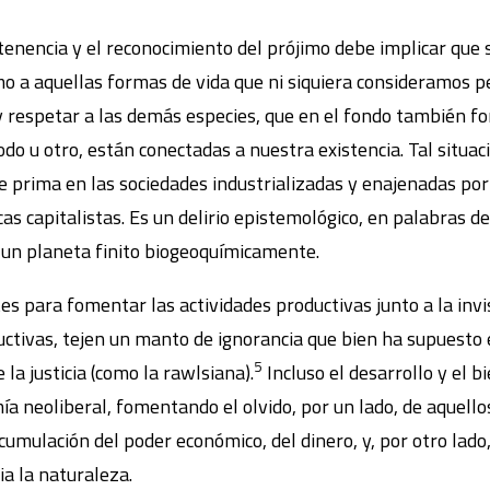
rtenencia y el reconocimiento del prójimo debe implicar que
o a aquellas formas de vida que ni siquiera consideramos pe
 respetar a las demás especies, que en el fondo también f
do u otro, están conectadas a nuestra existencia. Tal situac
prima en las sociedades industrializadas y enajenadas por l
s capitalistas. Es un delirio epistemológico, en palabras d
 un planeta finito biogeoquímicamente.
es para fomentar las actividades productivas junto a la invis
ctivas, tejen un manto de ignorancia que bien ha supuesto 
5
 la justicia (como la rawlsiana).
Incluso el desarrollo y el 
a neoliberal, fomentando el olvido, por un lado, de aquello
cumulación del poder económico, del dinero, y, por otro lado
a la naturaleza.