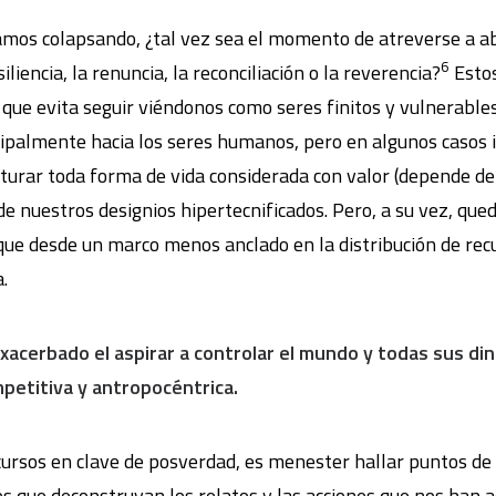
amos colapsando, ¿tal vez sea el momento de atreverse a a
6
iencia, la renuncia, la reconciliación o la reverencia?
Esto
que evita seguir viéndonos como seres finitos y vulnerables
ipalmente hacia los seres humanos, pero en algunos casos 
cturar toda forma de vida considerada con valor (depende de
de nuestros designios hipertecnificados. Pero, a su vez, qu
 que desde un marco menos anclado en la distribución de recu
.
 exacerbado el aspirar a controlar el mundo y todas sus d
mpetitiva y antropocéntrica.
ursos en clave de posverdad, es menester hallar puntos de
s que deconstruyan los relatos y las acciones que nos han a