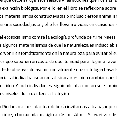
xtinción biológica. Por ello, en el libro se reflexiona sobre 
s materialismos constructivistas o incluso ciertos animalis
r una sociedad justa y ello los lleva a olvidar, en ocasiones
l ecosocialismo contra la ecología profunda de Arne Naess 
e algunos materialismos de que la naturaleza es indisociabl
tervenir sistemáticamente en la naturaleza para evitar el 
cos que suponen un coste de oportunidad para llegar a favor
. Este objetivo, de asumir moralmente una ontología basad
unciar al individualismo moral, sino antes bien cambiar nue
ndividuo. Y todo individuo es, siguiendo al autor, un ser sim
s niveles de la existencia biológica.
 Riechmann nos plantea, debería invitarnos a trabajar por c
tuición ya formulada un siglo atrás por Albert Schweitzer de