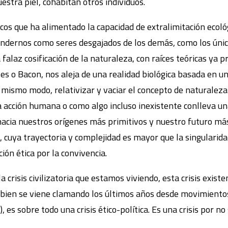
estra piel, cohabitan otros individuos.
icos que ha alimentado la capacidad de extralimitación ecoló
dernos como seres desgajados de los demás, como los único
falaz cosificación de la naturaleza, con raíces teóricas ya p
tes o Bacon, nos aleja de una realidad biológica basada en 
mismo modo, relativizar y vaciar el concepto de naturaleza 
 acción humana o como algo incluso inexistente conlleva un
hacia nuestros orígenes más primitivos y nuestro futuro más
uya trayectoria y complejidad es mayor que la singularidad
ión ética por la convivencia.
a crisis civilizatoria que estamos viviendo, esta crisis exist
o bien se viene clamando los últimos años desde movimiento
), es sobre todo una crisis ético-política. Es una crisis por