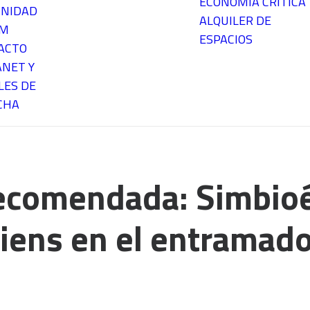
ECONOMÍA CRÍTICA
NIDAD
ALQUILER DE
EM
ESPACIOS
ACTO
ANET Y
LES DE
CHA
ecomendada: Simbioé
ens en el entramado