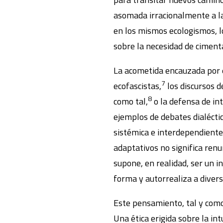
asomada irracionalmente a la e
en los mismos ecologismos, lo
sobre la necesidad de cimenta
La acometida encauzada por e
7
ecofascistas,
los discursos d
8
como tal,
o la defensa de in
ejemplos de debates dialécti
sistémica e interdependiente
adaptativos no significa ren
supone, en realidad, ser un i
forma y autorrealiza a diverso
Este pensamiento, tal y como
Una ética erigida sobre la in