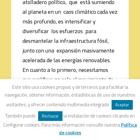
atolladero político, que está sumiendo
al planeta en un caos climático cada vez
más profundo, es intensificar y
diversificar los esfuerzos para
desmantelar la infraestructura fósil,
junto con una expansión masivamente
acelerada de las energías renovables.
En cuanto a lo primero, necesitamos
que prolifere no solo el movimiento de
Este sitio usa cookies propias y de terceros para facilitar la
desinversión, sino también actos de
navegación, obtener información, estadísticas de uso de nuestros
disidencia creativa dirigidos contra la
visitantes, y ofrecer contenido multimedia integrado
.
Aceptar
clase de los megadonantes y sus
También puede
la instalación de cookies clicando en
Rechazar
esfuerzos por utilizar las instituciones
Configurar cookies. Para más información consulte nuestra
Política
culturales para maquillar de verde su
de cookies
reputación. Un ejemplo de estas tácticas