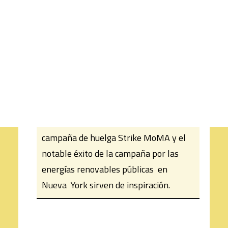
los combustibles fósiles o
proporcionar un acceso equitativo a la
CART
Tu carrito está vacío.
energía requiere una doble
estrategia: confrontar el capital de
los combustibles fósiles y ampliar
rápidamente las energías renovables
públicas. La experiencia de los
torneros de válvulas de Minnesota, la
campaña de huelga Strike MoMA y el
notable éxito de la campaña por las
energías renovables públicas en
Nueva York sirven de inspiración.