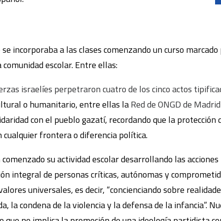
o se incorporaba a las clases comenzando un curso marcado 
a comunidad escolar. Entre ellas:
rzas israelíes perpetraron cuatro de los cinco actos tipific
ltural o humanitario, entre ellas la
Red de ONGD de Madrid
daridad con el pueblo gazatí, recordando que la protección d
ualquier frontera o diferencia política.
 comenzado su actividad escolar desarrollando las accione
 integral de personas críticas, autónomas y comprometida
alores universales, es decir, “concienciando sobre realidad
a, la condena de la violencia y la defensa de la infancia”.
 que no implica la promoción de una ideología partidista con