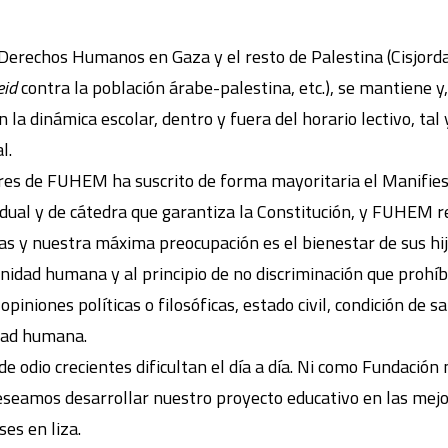
Derechos Humanos en Gaza y el resto de Palestina (Cisjordan
eid
contra la población árabe-palestina, etc.), se mantiene y, 
la dinámica escolar, dentro y fuera del horario lectivo, ta
l.
ares de FUHEM ha suscrito de forma mayoritaria el Manifies
ividual y de cátedra que garantiza la Constitución, y FUHEM 
s y nuestra máxima preocupación es el bienestar de sus hijos
gnidad humana y al principio de no discriminación que prohíb
opiniones políticas o filosóficas, estado civil, condición de s
idad humana.
 odio crecientes dificultan el día a día. Ni como Fundació
 deseamos desarrollar nuestro proyecto educativo en las mej
es en liza.