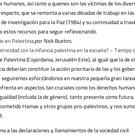
os humanos, así como a quienes son las víctimas de los dive
 respecto, que se remonta a varias décadas de trabajo en la
 Investigación para la Paz (1984) y su continuidad a través
o estos recursos para seguir reflexionando.
io en Palestina
,por Nick Buxton
.
atrocidad con la infancia palestina en la escuela? – Tiempo 
e Palestina (Cisjordania, Jerusalén Este), al igual que la de
ia deberían constituir la acción prioritaria de las y los go
seguiremos esforzándonos en nuestra pequeña gran tarea de
renta en aspectos tan cruciales como los derechos humanos, 
igualdad (incluida la de género), tanto presente como futura.
ometido Hamas y otros grupos pro-palestinos, y nos sumamo
3.
 a las declaraciones y llamamientos de la sociedad civil: