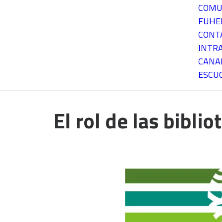
COMU
FUH
CONT
INTR
CANA
ESCU
El rol de las bibl