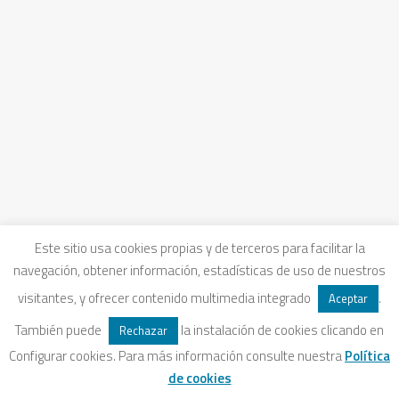
31 octubre, 2025
The long shadow of the
financialization of nature in
the nature conservation law:
the case of SBAP Law in Chile.
After 13 years of negotiation and
processing, approval of Ley 21.600 que
crea el Servicio de Biodiversidad y
Este sitio usa cookies propias y de terceros para facilitar la
Áreas…
navegación, obtener información, estadísticas de uso de nuestros
visitantes, y ofrecer contenido multimedia integrado
.
Aceptar
También puede
la instalación de cookies clicando en
Rechazar
Configurar cookies. Para más información consulte nuestra
Política
de cookies