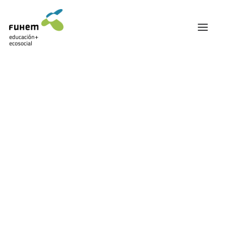
FUHEM
ÁREA EDUCATIVA
ÁREA ECOSOCIAL
60 ANIVERSARIO
PATRONATO Y EQUIPO DIRECTIVO
Sin Categoría
TRANSPARENCIA Y BUENAS PRÁCTICAS
TRAYECTORIA
PREMIOS Y RECONOCIMIENTOS
TRABAJAMOS EN RED
TRABAJA EN FUHEM
COMUNIDAD FUHEM