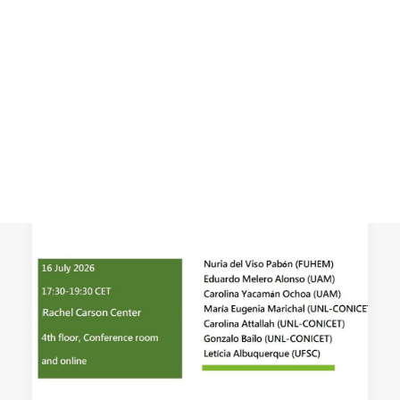
A quince años del estallido del 15M y en
un momento de enorme complejidad,
CART
Tu carrito está vacío.
Papeles de relaciones ecosociales y
cambio…