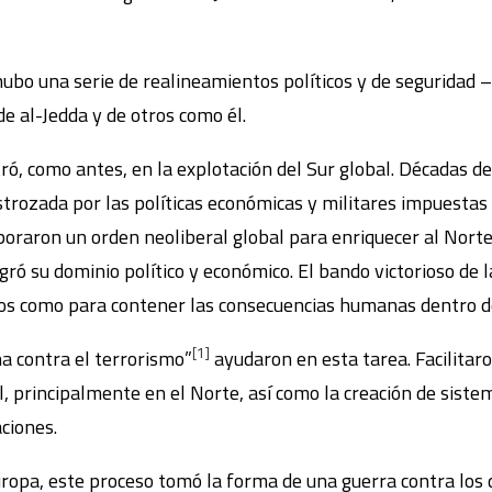
bo una serie de realineamientos políticos y de seguridad –
e al-Jedda y de otros como él.
ró, como antes, en la explotación del Sur global. Décadas d
strozada por las políticas económicas y militares impuestas p
poraron un orden neoliberal global para enriquecer al Nort
ró su dominio político y económico. El bando victorioso de
os como para contener las consecuencias humanas dentro de
[1]
ha contra el terrorismo”
ayudaron en esta tarea. Facilitar
l, principalmente en el Norte, así como la creación de siste
ciones.
opa, este proceso tomó la forma de una guerra contra los der