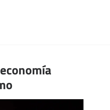
a economía
smo