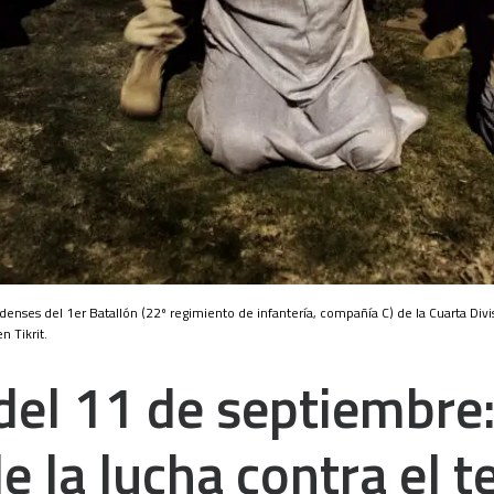
enses del 1er Batallón (22º regimiento de infantería, compañía C) de la Cuarta Divis
 Tikrit.
del 11 de septiembre
de la lucha contra el 