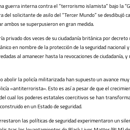
 guerra interna contra el “terrorismo islamista” bajo la “
 del solicitante de asilo del “Tercer Mundo” se desdibujó casi
lar ambos se superpusieron en gran medida.
ría privado dos veces de su ciudadanía británica por decreto 
ánico en nombre de la protección de la seguridad nacional y 
redadas al amanecer hasta la revocaciones de ciudadanía, y m
/ o abolir la policía militarizada han supuesto un avance mu
icía «antiterrorista». Esto es así a pesar de que el crecimie
del cual los poderes estatales coercitivos se han transforma
econstruido en un Estado de seguridad.
rrestaron las políticas de seguridad experimentaron un sil
lis tras los levantamientos de Black Lives Matter (BLM) 