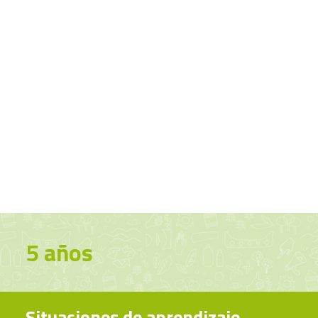
CART
Tu carrito está vacío.
5 AÑOS
5 años
Situaciones de aprendizaje