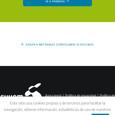
IR A PRIMARIA
VOLVER A MATERIALES CURRICULARES ECOSOCIALES
Aviso legal
|
Política de privacidad
|
Política de
Este sitio usa cookies propias y de terceros para facilitar la
navegación, obtener información, estadísticas de uso de nuestros
cookies
|
Condiciones legales de venta