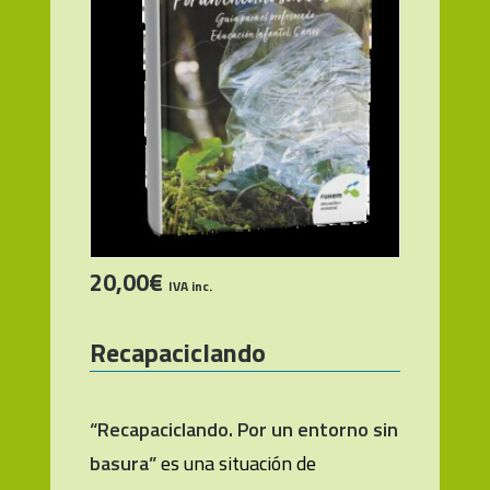
20,00
€
AÑADIR AL CARRITO
IVA inc.
Recapaciclando
“Recapaciclando. Por un entorno sin
basura”
es una situación de