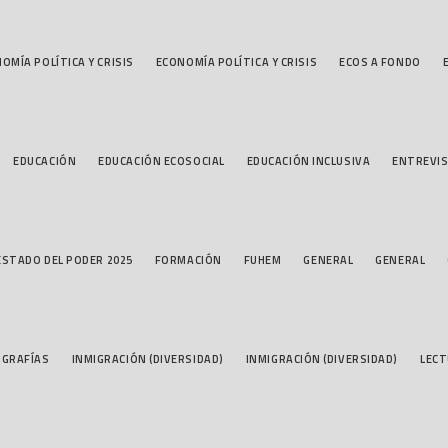
OMÍA POLÍTICA Y CRISIS
ECONOMÍA POLÍTICA Y CRISIS
ECOS A FONDO
EDUCACIÓN
EDUCACIÓN ECOSOCIAL
EDUCACIÓN INCLUSIVA
ENTREVI
ESTADO DEL PODER 2025
FORMACIÓN
FUHEM
GENERAL
GENERAL
OGRAFÍAS
INMIGRACIÓN (DIVERSIDAD)
INMIGRACIÓN (DIVERSIDAD)
LEC