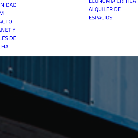
ECONOMÍA CRÍTICA
NIDAD
ALQUILER DE
EM
ESPACIOS
ACTO
ANET Y
LES DE
CHA