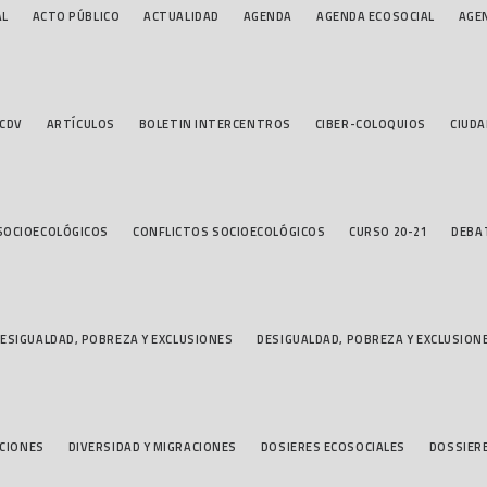
AL
ACTO PÚBLICO
ACTUALIDAD
AGENDA
AGENDA ECOSOCIAL
AGE
 CDV
ARTÍCULOS
BOLETIN INTERCENTROS
CIBER-COLOQUIOS
CIUDA
SOCIOECOLÓGICOS
CONFLICTOS SOCIOECOLÓGICOS
CURSO 20-21
DEBA
ESIGUALDAD, POBREZA Y EXCLUSIONES
DESIGUALDAD, POBREZA Y EXCLUSION
ACIONES
DIVERSIDAD Y MIGRACIONES
DOSIERES ECOSOCIALES
DOSSIER