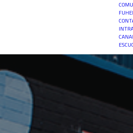
COMU
FUH
CONT
INTR
CANA
ESCU