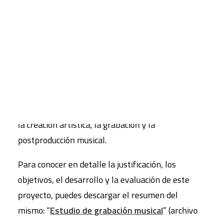
inquietud dando un paso más para consolidar la
capacidad artística musical y darle forma
CART
mediante un estudio de grabación.
Tu carrito está vacío.
El estudio de grabación no sólo deja constancia de
esta manifestación artística sino que desarrolla
nuevas inquietudes en el alumnado, como son los
conocimientos asociados a la composición musical,
la creación artística, la grabación y la
postproducción musical.
Para conocer en detalle la justificación, los
objetivos, el desarrollo y la evaluación de este
proyecto, puedes descargar el resumen del
mismo: “
Estudio de grabación musical
” (archivo