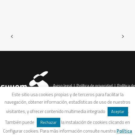
Aviso legal
|
Política de privacidad
|
Política de
Este sitio usa cookies propias y de terceros para facilitar la
navegación, obtener información, estadísticas de uso de nuestros
cookies
|
Condiciones legales de venta
visitantes, y ofrecer contenido multimedia integrado
.
Aceptar
También puede
la instalación de cookies clicando en
Rechazar
Configurar cookies. Para más información consulte nuestra
Política