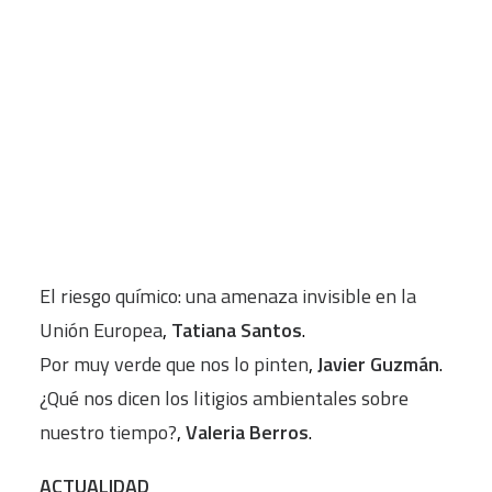
INTRODUCCIÓN
CART
El veneno cotidiano
,
Santiago Álvarez
Tu carrito está vacío.
Cantalapiedra
.
A FONDO
Contaminación omnipresente: un límite
planetario olvidado
,
Joan Benach
y
Ferrán
Muntané
.
El riesgo químico: una amenaza invisible en la
Unión Europea
,
Tatiana Santos
.
Por muy verde que nos lo pinten
,
Javier Guzmán
.
¿Qué nos dicen los litigios ambientales sobre
nuestro tiempo?
,
Valeria Berros
.
ACTUALIDAD