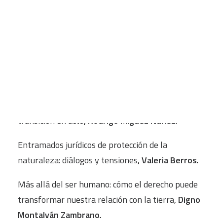
INTRODUCCIÓN
CART
Tu carrito está vacío.
El clamor de la Tierra por una justicia
ecológica
,
Pedro L. Lomas
.
A FONDO
Justicia y derecho ecológico: apuntes para una
transición en acto
,
Rodrigo Míguez Núñez
.
Entramados jurídicos de protección de la
naturaleza: diálogos y tensiones
,
Valeria Berros
.
Más allá del ser humano: cómo el derecho puede
transformar nuestra relación con la tierra
,
Digno
Montalván Zambrano
.