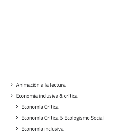
precio
precio
original
actual
CART
era:
es:
Tu carrito está vacío.
46,00€.
39,00€.
Buscar
por:
CATEGORÍAS
Animación a la lectura
Economía inclusiva & crítica
Economía Crítica
Economía Crítica & Ecologismo Social
Economía inclusiva