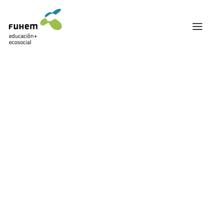
FUHEM
ÁREA EDUCATIVA
ÁREA ECOSOCIAL
Mostrando el único resultado
60 ANIVERSARIO
PATRONATO Y EQUIPO DIRECTIVO
TRANSPARENCIA Y BUENAS PRÁCTICAS
¡OFERTA!
TRAYECTORIA
SIN EXISTENCIAS
PREMIOS Y RECONOCIMIENTOS
TRABAJAMOS EN RED
TRABAJA EN FUHEM
COMUNIDAD FUHEM