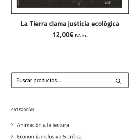
AÑADIR AL CARRITO
La Tierra clama justicia ecológica
12,00
€
IVA inc.
Buscar
por:
CATEGORÍAS
Animación a la lectura
Economía inclusiva & crítica