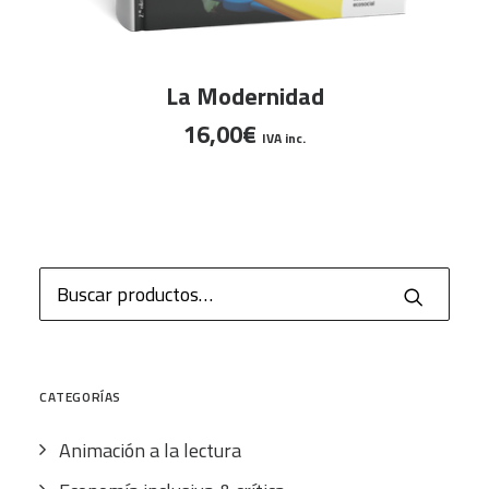
AÑADIR AL CARRITO
La Modernidad
16,00
€
IVA inc.
Buscar
por:
CATEGORÍAS
Animación a la lectura