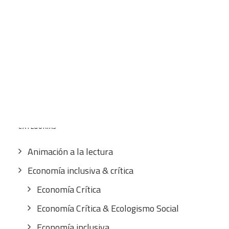
12,00
€
IVA inc.
CART
Tu carrito está vacío.
Buscar
por:
CATEGORÍAS
Animación a la lectura
Economía inclusiva & crítica
Economía Crítica
Economía Crítica & Ecologismo Social
Economía inclusiva