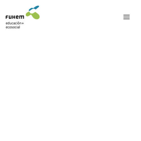
FUHEM
ÁREA EDUCATIVA
ÁREA ECOSOCIAL
Mostrando el único resultado
60 ANIVERSARIO
PATRONATO Y EQUIPO DIRECTIVO
TRANSPARENCIA Y BUENAS PRÁCTICAS
TRAYECTORIA
PREMIOS Y RECONOCIMIENTOS
TRABAJAMOS EN RED
TRABAJA EN FUHEM
COMUNIDAD FUHEM