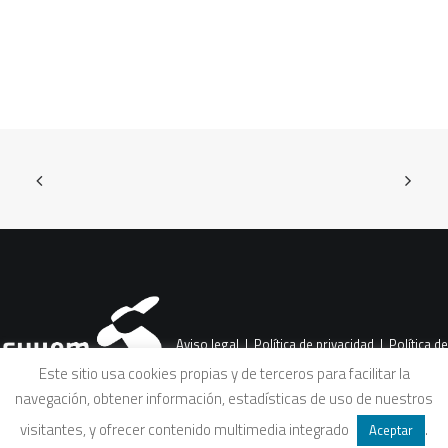
Aviso legal
|
Política de privacidad
|
Política de
Este sitio usa cookies propias y de terceros para facilitar la
navegación, obtener información, estadísticas de uso de nuestros
cookies
|
Condiciones legales de venta
visitantes, y ofrecer contenido multimedia integrado
.
Aceptar