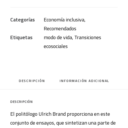
modo
de
Categorías
Economía inclusiva
,
vida
Recomendados
imperial
Etiquetas
modo de vida
,
Transiciones
y
ecosociales
transiciones
ecosociales
cantidad
DESCRIPCIÓN
INFORMACIÓN ADICIONAL
DESCRIPCIÓN
El politólogo Ulrich Brand proporciona en este
conjunto de ensayos, que sintetizan una parte de