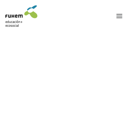
FUHEM
ÁREA EDUCATIVA
ÁREA ECOSOCIAL
60 ANIVERSARIO
PATRONATO Y EQUIPO DIRECTIVO
TRANSPARENCIA Y BUENAS PRÁCTICAS
TRAYECTORIA
PREMIOS Y RECONOCIMIENTOS
TRABAJAMOS EN RED
TRABAJA EN FUHEM
COMUNIDAD FUHEM