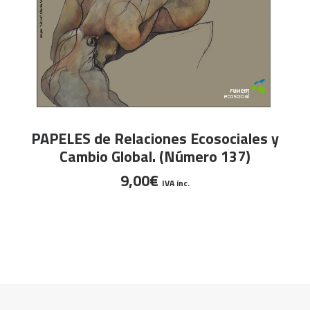
AÑADIR AL CARRITO
PAPELES de Relaciones Ecosociales y
Cambio Global. (Número 137)
9,00
€
IVA inc.