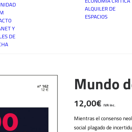
ECONOMÍA CRÍTICA
NIDAD
ALQUILER DE
EM
ESPACIOS
ACTO
ANET Y
LES DE
CHA
Mundo d
12,00
€
IVA inc.
Mientras el consenso neol
social plagado de incertid