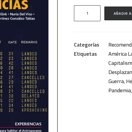
Mundo
AÑADIR A
de
emergencias
cantidad
Categorías
Recomend
Etiquetas
América L
Capitalis
Desplazam
Guerra
,
He
Pandemia