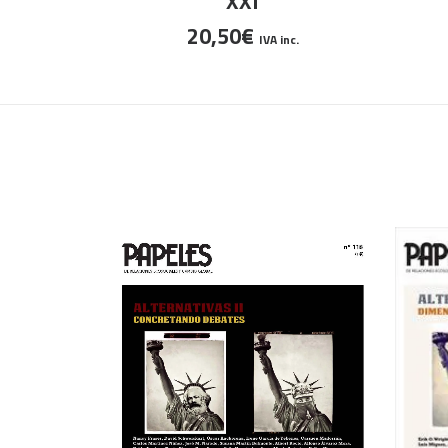
XXI
20,50
€
IVA inc.