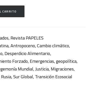
L CARRITO
ados
,
Revista PAPELES
atina
,
Antropoceno
,
Cambio climático
,
mo
,
Desperdicio Alimentario
,
iento Forzado
,
Emergencias
,
geopolítica
,
gemonía Mundial
,
Justicia
,
Migraciones
,
,
Rusia
,
Sur Global
,
Transición Ecosocial