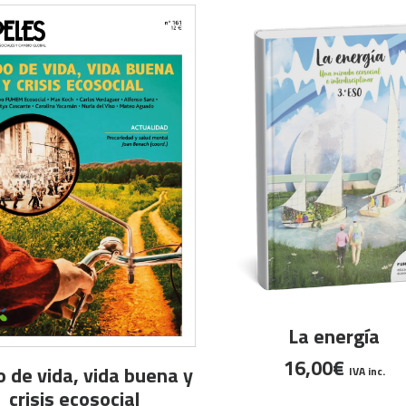
AÑADIR AL CARRITO
La energía
16,00
€
AÑADIR AL CARRITO
 de vida, vida buena y
IVA inc.
crisis ecosocial