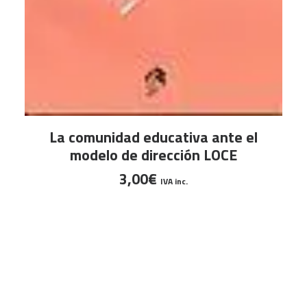
LEER MÁS
La comunidad educativa ante el
modelo de dirección LOCE
3,00
€
IVA inc.
I