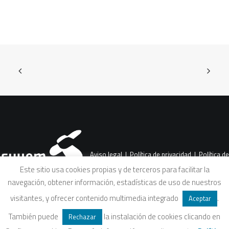
Aviso legal
|
Política de privacidad
|
Política de
Este sitio usa cookies propias y de terceros para facilitar la
navegación, obtener información, estadísticas de uso de nuestros
cookies
|
Condiciones legales de venta
visitantes, y ofrecer contenido multimedia integrado
.
Aceptar
También puede
la instalación de cookies clicando en
Rechazar