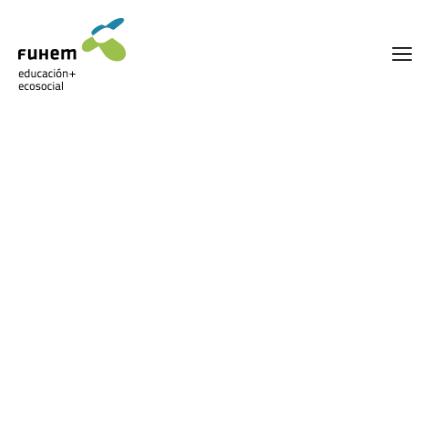
FUHEM
ÁREA EDUCATIVA
ÁREA ECOSOCIAL
60 ANIVERSARIO
PATRONATO Y EQUIPO DIRECTIVO
TRANSPARENCIA Y BUENAS PRÁCTICAS
TRAYECTORIA
PREMIOS Y RECONOCIMIENTOS
TRABAJAMOS EN RED
TRABAJA EN FUHEM
COMUNIDAD FUHEM