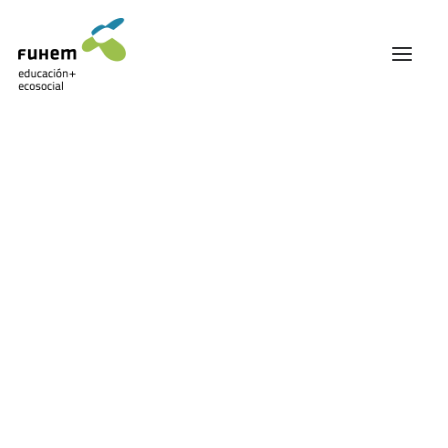
FUHEM
ÁREA EDUCATIVA
ÁREA ECOSOCIAL
60 ANIVERSARIO
PATRONATO Y EQUIPO DIRECTIVO
TRANSPARENCIA Y BUENAS PRÁCTICAS
TRAYECTORIA
PREMIOS Y RECONOCIMIENTOS
TRABAJAMOS EN RED
TRABAJA EN FUHEM
COMUNIDAD FUHEM