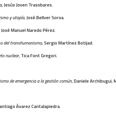
a
,
Jesús Joven Trasobares
.
ismo y utopía
,
José Bellver Soroa
.
,
José Manuel Naredo Pérez
.
caso del transhumanismo
,
Sergio Martínez Botijad
.
eto nuclear
,
Tica Font Gregori
.
mismo de emergencia a la gestión común
,
Daniele Archibugui
,
M
antiago Ávarez Cantalapiedra
.