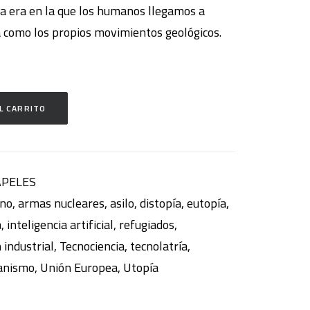
sa era en la que los humanos llegamos a
a como los propios movimientos geológicos.
L CARRITO
APELES
eno
,
armas nucleares
,
asilo
,
distopía
,
eutopía
,
a
,
inteligencia artificial
,
refugiados
,
 industrial
,
Tecnociencia
,
tecnolatría
,
anismo
,
Unión Europea
,
Utopía