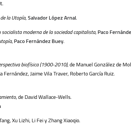
ht
.
de la Utopía
,
Salvador López Arnal
.
n socialista moderna de la sociedad capitalista
,
Paco Fernánd
utopía
,
Paco Fernández Buey
.
erspectiva biofísica (1900-2010)
, de Manuel González de Mol
 Fernández, Jaime Vila Traver, Roberto García Ruiz.
tamiento
, de David Wallace-Wells.
a
ang, Xu Lizhi, Li Fei y Zhang Xiaoqio.