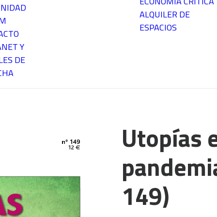
ECONOMÍA CRÍTICA
NIDAD
ALQUILER DE
EM
ESPACIOS
ACTO
ANET Y
LES DE
CHA
Utopías 
pandemia
149)