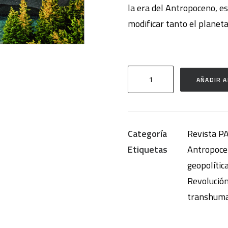
la era del Antropoceno, e
modificar tanto el planet
Utopías
AÑADIR A
en
tiempos
de
Categoría
Revista P
pandemia
Etiquetas
Antropoc
(PAPELES
geopolític
n.º
Revolución
149)
transhum
cantidad