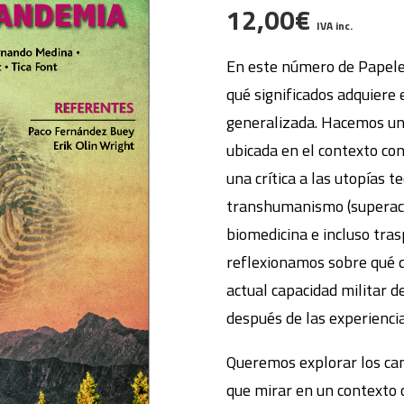
12,00
€
IVA inc.
En este número de Papeles
qué significados adquiere 
generalizada. Hacemos un 
ubicada en el contexto c
una crítica a las utopías t
transhumanismo (superaci
biomedicina e incluso tra
reflexionamos sobre qué q
actual capacidad militar de
después de las experiencia
Queremos explorar los cam
que mirar en un contexto 