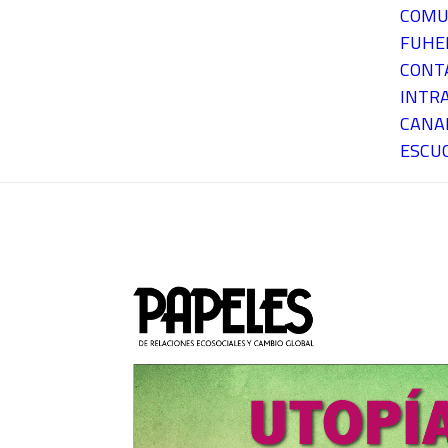
COMU
FUH
CONT
INTR
CANA
ESCU