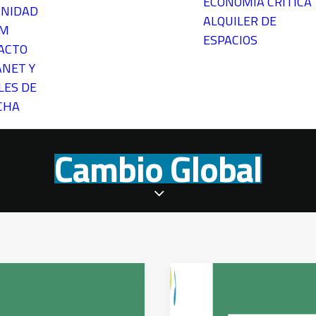
ECONOMÍA CRÍTICA
NIDAD
ALQUILER DE
EM
ESPACIOS
ACTO
ANET Y
LES DE
CHA
Cambio Global