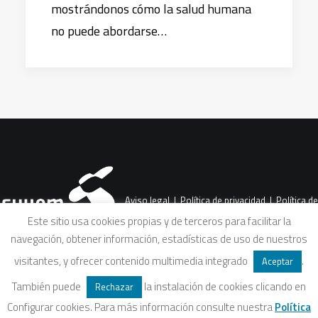
mostrándonos cómo la salud humana
no puede abordarse…
Aviso legal
|
Política de privacidad
|
Política de
Este sitio usa cookies propias y de terceros para facilitar la
navegación, obtener información, estadísticas de uso de nuestros
cookies
|
Condiciones legales de venta
visitantes, y ofrecer contenido multimedia integrado
.
Aceptar
También puede
la instalación de cookies clicando en
Rechazar
Configurar cookies. Para más información consulte nuestra
Política