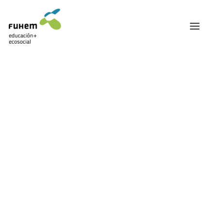
FUHEM
ÁREA EDUCATIVA
ÁREA ECOSOCIAL
60 ANIVERSARIO
PATRONATO Y EQUIPO DIRECTIVO
Curso 21-22
TRANSPARENCIA Y BUENAS PRÁCTICAS
TRAYECTORIA
PREMIOS Y RECONOCIMIENTOS
TRABAJAMOS EN RED
TRABAJA EN FUHEM
COMUNIDAD FUHEM