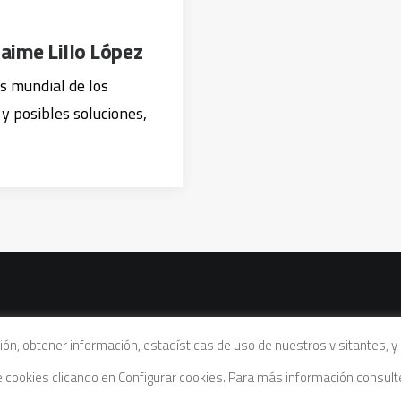
Jaime Lillo López
is mundial de los
y posibles soluciones,
vacidad
|
Política de cookies
|
Condiciones legales de venta
ación, obtener información, estadísticas de uso de nuestros visitantes,
de cookies clicando en Configurar cookies. Para más información consul