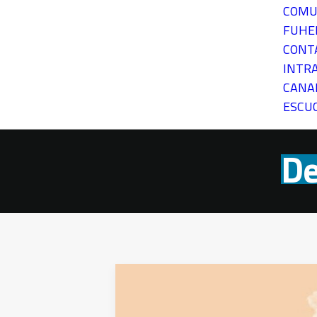
COMU
FUH
CONT
INTR
CANA
ESCU
De