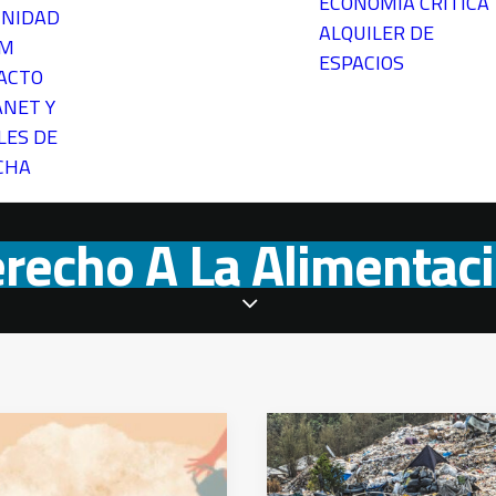
ECONOMÍA CRÍTICA
NIDAD
ALQUILER DE
EM
ESPACIOS
ACTO
ANET Y
LES DE
CHA
recho A La Alimentac