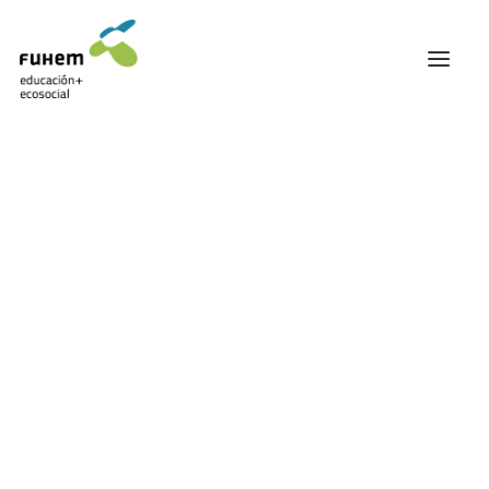
FUHEM
ÁREA EDUCATIVA
ÁREA ECOSOCIAL
60 ANIVERSARIO
PATRONATO Y EQUIPO DIRECTIVO
Justicia Social
TRANSPARENCIA Y BUENAS PRÁCTICAS
TRAYECTORIA
PREMIOS Y RECONOCIMIENTOS
TRABAJAMOS EN RED
TRABAJA EN FUHEM
COMUNIDAD FUHEM