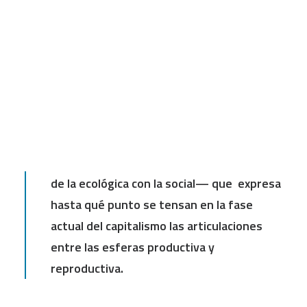
Diálogo sobre calidad de vida y necesidades
humanas
CART
Tu carrito está vacío.
FUHEM Ecosocial
Junio 2022
Vivimos inmersos en una profunda crisis
ecosocial —resultante de la combinación
de la ecológica con la social— que expresa
hasta qué punto se tensan en la fase
actual del capitalismo las articulaciones
entre las esferas productiva y
reproductiva.