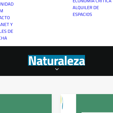
ECONOMÍA CRÍTICA
NIDAD
ALQUILER DE
EM
ESPACIOS
ACTO
ANET Y
LES DE
CHA
Naturaleza