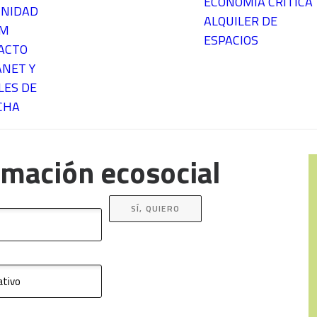
ECONOMÍA CRÍTICA
NIDAD
ALQUILER DE
EM
ESPACIOS
ACTO
ANET Y
LES DE
CHA
rmación ecosocial
SÍ, QUIERO