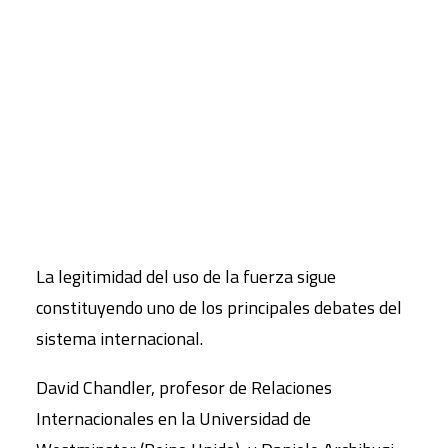
internacional ha sido acusada por recurrir
demasiado fácilmente al uso de la fuerza en
CART
Tu carrito está vacío.
algunos países como Irak, Afganistán o Kosovo.
Al mismo tiempo, también se le ha criticado no
intervenir o hacerlo demasiado tarde ante graves
crisis como la de Ruanda, Bosnia y actualmente
Sudán.
La legitimidad del uso de la fuerza sigue
constituyendo uno de los principales debates del
sistema internacional.
David Chandler, profesor de Relaciones
Internacionales en la Universidad de