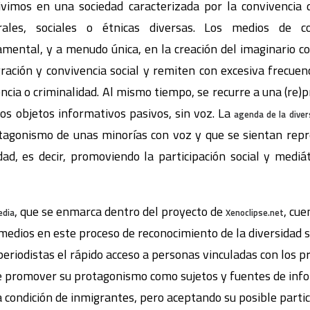
mos en una sociedad caracterizada por la convivencia 
urales, sociales o étnicas diversas. Los medios de c
mental, y a menudo única, en la creación del imaginario co
ración y convivencia social y remiten con excesiva frecuen
lencia o criminalidad. Al mismo tiempo, se recurre a una (re)
os objetos informativos pasivos, sin voz. La
agenda de la diver
tagonismo de unas minorías con voz y que se sientan rep
ad, es decir, promoviendo la participación social y mediá
, que se enmarca dentro del proyecto de
, cue
dia
Xenoclipse.net
 medios en este proceso de reconocimiento de la diversidad s
periodistas el rápido acceso a personas vinculadas con los 
 de promover su protagonismo como sujetos y fuentes de inf
la condición de inmigrantes, pero aceptando su posible part