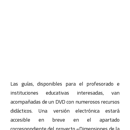
diversidad
ha sido elaborada por el colectivo Ayni,
mientras que los colectivos Cauris y Garúa
CART
Intervención Educativa han estado al cargo de la
Tu carrito está vacío.
guía de contenido ecosocial.
Las dos guías se inscriben en el marco del
proyecto educativo «La paz, mucho más que
ausencia de guerra», que realizada CIP-Ecosocial
con apoyo del Ministerio de Educación.
Las guías, disponibles para el profesorado e
instituciones educativas interesadas, van
acompañadas de un DVD con numerosos recursos
didácticos. Una versión electrónica estará
accesible en breve en el apartado
correspondiente del proyecto «Dimensiones de la