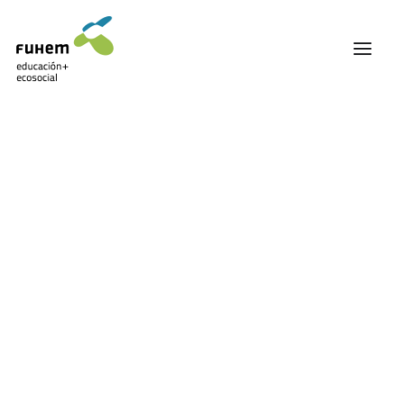
FUHEM
ÁREA EDUCATIVA
ÁREA ECOSOCIAL
60 ANIVERSARIO
PATRONATO Y EQUIPO DIRECTIVO
TRANSPARENCIA Y BUENAS PRÁCTICAS
TRAYECTORIA
PREMIOS Y RECONOCIMIENTOS
TRABAJAMOS EN RED
TRABAJA EN FUHEM
COMUNIDAD FUHEM