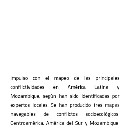
fotográfica que capta secuencias de la vida en
torno al río Paraguay.
CART
Tu carrito está vacío.
Un resumen de la exposición está accesible en la
página correspondiente del proyecto
de la web de
CIP-Ecosocial.
El estudio de los
conflictos socioecológicos
que
realiza CIP-Ecosocial ha recibido un nuevo
impulso con el mapeo de las principales
conflictividades en América Latina y
Mozambique, según han sido identificadas por
expertos locales. Se han producido tres
mapas
navegables de conflictos socioecológicos,
Centroamérica, América del Sur y Mozambique,