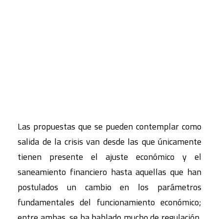
dialoguen y se articulen los aspectos que
determinan una formulación alternativa. En
CART
Tu carrito está vacío.
suma, se trataría de enriquecer las dimensiones
clásicas que intervienen en la crisis del sistema
económico capitalista con la incorporación y
análisis de los planos tradicionalmente ocultos,
las dimensiones ecológica y de cuidados.
Las propuestas que se pueden contemplar como
salida de la crisis van desde las que únicamente
tienen presente el ajuste económico y el
saneamiento financiero hasta aquellas que han
postulados un cambio en los parámetros
fundamentales del funcionamiento económico;
entre ambas, se ha hablado mucho de regulación,