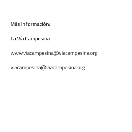
Más información:
La Vía Campesina
www.viacampesina@viacampesina.org
viacampesina@viacampesina.org