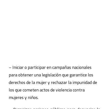
movilizarse contra esta injusticia con el fin de
contribuir a su erradicación y a la construcción de
CART
Tu carrito está vacío.
una sociedad que se base en la igualdad y la
justicia.
Su compromiso incluye realizar en los próximos
años actividades a nivel nacional y regional para,
entre otras cosas:
– Iniciar o participar en campañas nacionales
para obtener una legislación que garantice los
derechos de la mujer y rechazar la impunidad de
los que cometen actos de violencia contra
mujeres y niños.