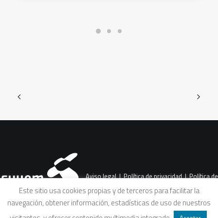
Aviso legal
|
Política de privacidad
|
Política de
Este sitio usa cookies propias y de terceros para facilitar la
navegación, obtener información, estadísticas de uso de nuestros
cookies
|
Condiciones legales de venta
visitantes, y ofrecer contenido multimedia integrado
.
Aceptar