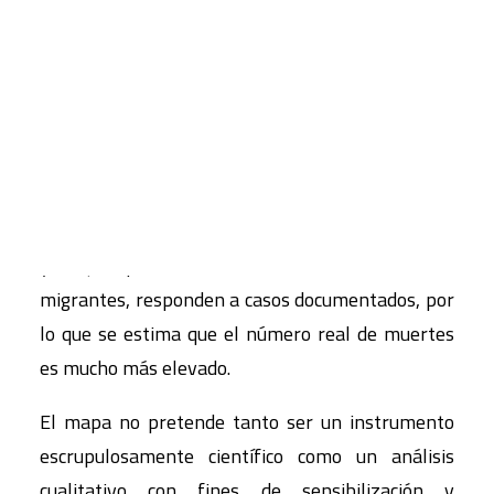
promovida por UNITED
Fatal realities of Fortress
Europe,
que produce distintos materiales de
CART
Tu carrito está vacío.
sensibilización sobre esta realidad apenas
divulgada. También elabora un listado que se
actualiza regularmente con los nombres –cuando
están disponibles– y lugar de procedencia de los
fallecidos. Los datos, que registran cuándo, dónde
y bajo qué circunstancias han muerto los
migrantes, responden a casos documentados, por
lo que se estima que el número real de muertes
es mucho más elevado.
El mapa no pretende tanto ser un instrumento
escrupulosamente científico como un análisis
cualitativo con fines de sensibilización y