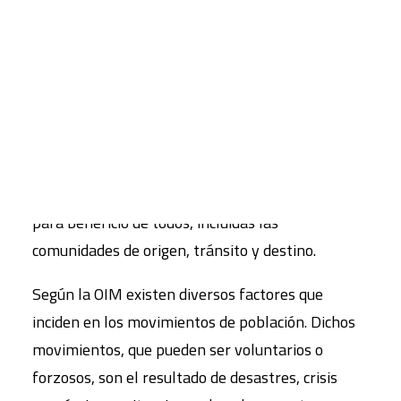
La
Organización Internacional para las
migraciones (OIM)
fue creada hace 70 años, con el
CART
propósito de trasladar a los europeos
Tu carrito está vacío.
desplazados por la segunda Guerra Mundial, y
desde entonces ha prestado asistencia a millones
de inmigrantes en el mundo, y actualmente sigue
encabezando las labores orientadas a promover
una gestión humana y ordenada de la migración
para beneficio de todos, incluidas las
comunidades de origen, tránsito y destino.
Según la OIM existen diversos factores que
inciden en los movimientos de población. Dichos
movimientos, que pueden ser voluntarios o
forzosos, son el resultado de desastres, crisis