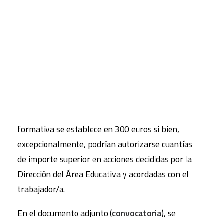
fomentado y apoyado.
En este sentido, se abre la presente convocatoria
CART
que ofrecerá ayudas individuales para acciones de
Tu carrito está vacío.
formación que tengan lugar entre el 1 de enero y
el 30 de noviembre de 2012. Las ayudas podrán
solicitarse en cualquier momento a lo largo del
año, antes del 30 de noviembre de 2012. El
importe máximo de la ayuda para una acción
formativa se establece en 300 euros si bien,
excepcionalmente, podrían autorizarse cuantías
de importe superior en acciones decididas por la
Dirección del Área Educativa y acordadas con el
trabajador/a.
En el documento adjunto (
convocatoria
), se