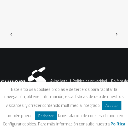
Aviso legal
|
Política de privacidad
|
Política de
Este sitio usa cookies propias y de terceros para facilitar la
navegación, obtener información, estadísticas de uso de nuestros
cookies
|
Condiciones legales de venta
visitantes, y ofrecer contenido multimedia integrado
.
Aceptar
También puede
la instalación de cookies clicando en
Rechazar
Configurar cookies. Para más información consulte nuestra
Política