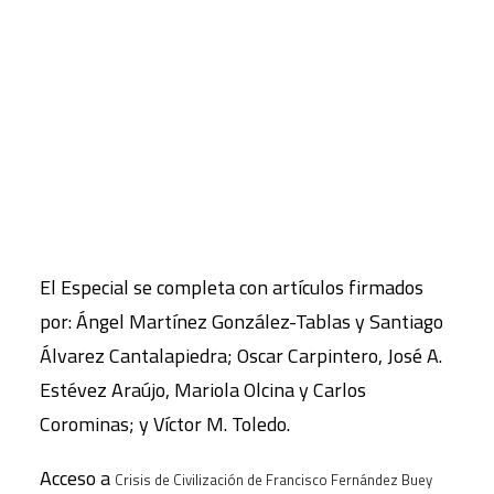
globalizado y la homogeneización cultural bajo la
forma de occidentalización del mundo.
CART
Tu carrito está vacío.
Nos encontramos ante lo que el autor no dudó en
denominar «un desastre ético en el que los
valores vigentes y establecidos en nuestras
sociedades, y no sólo algunos bancos y empresas,
han entrado en bancarrota».
El Especial se completa con artículos firmados
por: Ángel Martínez González-Tablas y Santiago
Álvarez Cantalapiedra; Oscar Carpintero, José A.
Estévez Araújo, Mariola Olcina y Carlos
Corominas; y Víctor M. Toledo.
Acceso a
Crisis de Civilización de Francisco Fernández Buey