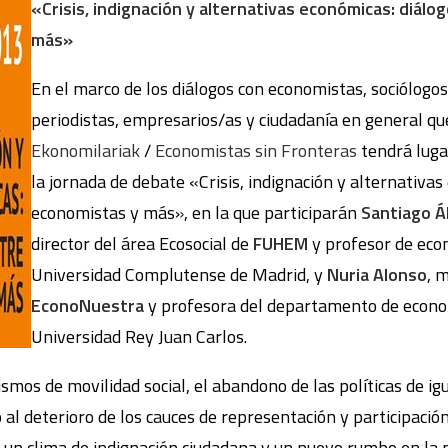
«Crisis, indignación y alternativas económicas: diál
más»
En el marco de los diálogos con economistas, sociólogo
periodistas, empresarios/as y ciudadanía en general q
Ekonomilariak
/
Economistas sin Fronteras
tendrá luga
la jornada de debate «Crisis, indignación y alternativas
economistas y más», en la que participarán
Santiago Á
director del área Ecosocial de
FUHEM
y profesor de eco
Universidad Complutense de Madrid, y
Nuria Alonso
, 
EconoNuestra
y profesora del departamento de econom
Universidad Rey Juan Carlos.
smos de movilidad social, el abandono de las políticas de i
to al deterioro de los cauces de representación y participaci
s, un clima de indignación ciudadana y un nuevo rumbo en la p