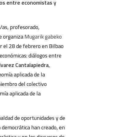
ogos entre economistas y
s/as, profesorado,
ue organiza
Mugarik gabeko
r el 28 de febrero en Bilbao
 económicas: diálogos entre
lvarez Cantalapiedra
,
nomía aplicada de la
miembro del colectivo
ía aplicada de la
gualdad de oportunidades y de
ón democrática han creado, en
ráctica y en los discursos de