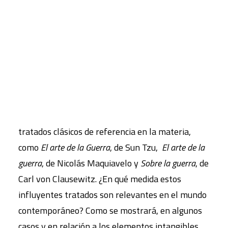
político y conducen a la guerra, así como la
manera en que se lucha.
CART
Tu carrito está vacío.
Este artículo examina una serie de factores
intangibles que conforman cómo y por qué se
combaten las guerras. El texto presenta un
marco histórico y un análisis de las guerras a
través de una breve introducción a algunos
tratados clásicos de referencia en la materia,
como
El arte de la Guerra
, de Sun Tzu,
El arte de la
guerra
, de Nicolás Maquiavelo y
Sobre la guerra
, de
Carl von Clausewitz. ¿En qué medida estos
influyentes tratados son relevantes en el mundo
contemporáneo? Como se mostrará, en algunos
casos y en relación a los elementos intangibles