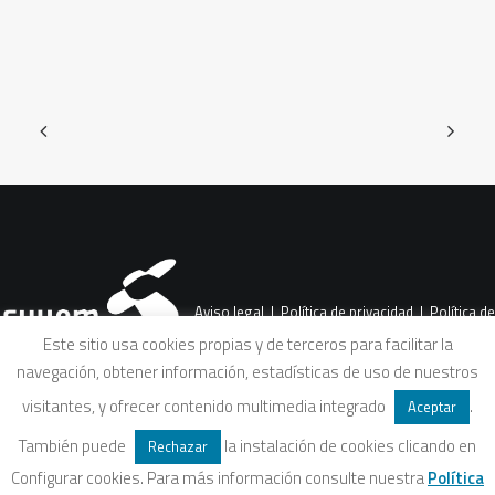
Aviso legal
|
Política de privacidad
|
Política de
Este sitio usa cookies propias y de terceros para facilitar la
navegación, obtener información, estadísticas de uso de nuestros
cookies
|
Condiciones legales de venta
visitantes, y ofrecer contenido multimedia integrado
.
Aceptar
También puede
la instalación de cookies clicando en
Rechazar
Configurar cookies. Para más información consulte nuestra
Política