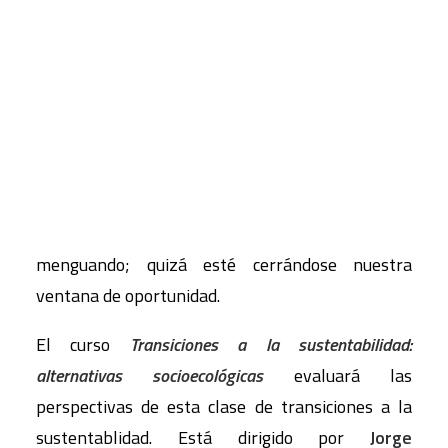
la ciudad de Estocolmo. Desde 2007, la crisis
sistémica multidimensional del capitalismo se ha
CART
agudizado de tal forma que para sectores
Tu carrito está vacío.
crecientes de la población en muchos lugares la
“cuestión del sistema” vuelve a estar abierta. Al
mismo tiempo, no obstante, el tiempo y los
recursos necesarios para una transición ordenada
hacia sistemas socioeconómicos sustentables van
menguando; quizá esté cerrándose nuestra
ventana de oportunidad.
El curso
Transiciones a la sustentabilidad:
alternativas socioecológicas
evaluará las
perspectivas de esta clase de transiciones a la
sustentablidad. Está dirigido por
Jorge