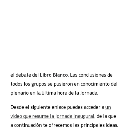
Martínez González-Tablas
, Presidente;
Yayo
Herrero López
, Directora General;
Víctor Manuel
CART
Rodríguez Muñoz
, Director del Área Educativa; y
Tu carrito está vacío.
Santiago Álvarez Cantalapiedra
, Director del
Área Ecosocial. Como novedad con respecto a
otros años, en la segunda parte se organizaron
varios grupos de trabajo en los que los docentes
debatieron trece cuestiones básicas que articulan
el debate del
Libro Blanco
. Las conclusiones de
todos los grupos se pusieron en conocimiento del
plenario en la última hora de la Jornada.
Desde el siguiente enlace puedes acceder a
un
video que resume la Jornada Inaugural
, de la que
a continuación te ofrecemos las principales ideas.