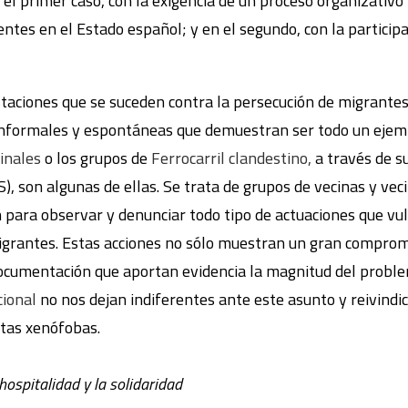
 el primer caso, con la exigencia de un proceso organizativo y
ntes en el Estado español; y en el segundo, con la participa
taciones que se suceden contra la persecución de migrantes 
nformales y espontáneas que demuestran ser todo un ejempl
inales
o los grupos de
Ferrocarril clandestino,
a través de s
S), son algunas de ellas. Se trata de grupos de vecinas y vec
 para observar y denunciar todo tipo de actuaciones que vu
igrantes. Estas acciones no sólo muestran un gran compromi
a documentación que aportan evidencia la magnitud del probl
cional
no nos dejan indiferentes ante este asunto y reivindi
tas xenófobas.
 hospitalidad y la solidaridad