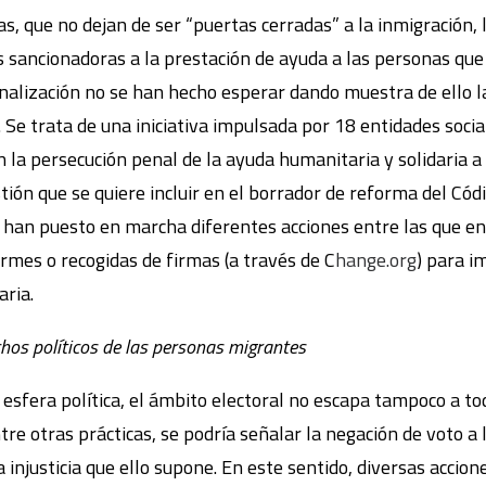
s, que no dejan de ser “puertas cerradas” a la inmigración, 
s sancionadoras a la prestación de ayuda a las personas que 
nalización no se han hecho esperar dando muestra de ello
. Se trata de una iniciativa impulsada por 18 entidades soci
 la persecución penal de la ayuda humanitaria y solidaria a
stión que se quiere incluir en el borrador de reforma del Có
se han puesto en marcha diferentes acciones entre las que
rmes o recogidas de firmas (a través de C
hange.org
) para i
ria.
chos políticos de las personas migrantes
 esfera política, el ámbito electoral no escapa tampoco a t
ntre otras prácticas, se podría señalar la negación de voto a
a injusticia que ello supone. En este sentido, diversas accio