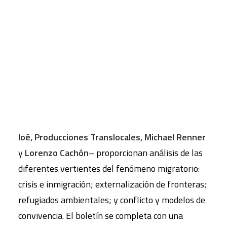
crisis y la exclusión
La globalización de la economía no ha ido
CART
Tu carrito está vacío.
acompañada de una globalización de los derechos
de la población migrante. Las migraciones
presentan en la actualidad rasgos específicos que
conviene analizar. Las entrevistas de este boletín
ofrecen el testimonio y la experiencia de los/as
migrantes y los artículos -firmados por
Colectivo
Ioé, Producciones Translocales, Michael Renner
y
Lorenzo Cachón
– proporcionan análisis de las
diferentes vertientes del fenómeno migratorio:
crisis e inmigración; externalización de fronteras;
refugiados ambientales; y conflicto y modelos de
convivencia. El boletín se completa con una