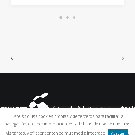
Aviso legal
|
Política de privacidad
|
Política de
Este sitio usa cookies propias y de terceros para facilitar la
navegación, obtener información, estadísticas de uso de nuestros
cookies
|
Condiciones legales de venta
visitantes, y ofrecer contenido multimedia integrado
.
Aceptar