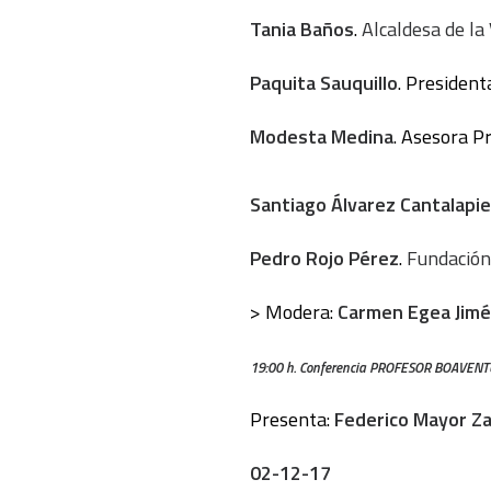
Tania Baños
.
Alcaldesa de la 
Paquita Sauquillo
. President
Modesta Medina
. Asesora P
Santiago Álvarez Cantalapi
Pedro Rojo Pérez
.
Fundación
> Modera:
Carmen Egea Jim
19:00 h. Conferencia PROFESOR BOAVEN
Presenta:
Federico Mayor Z
02-12-17