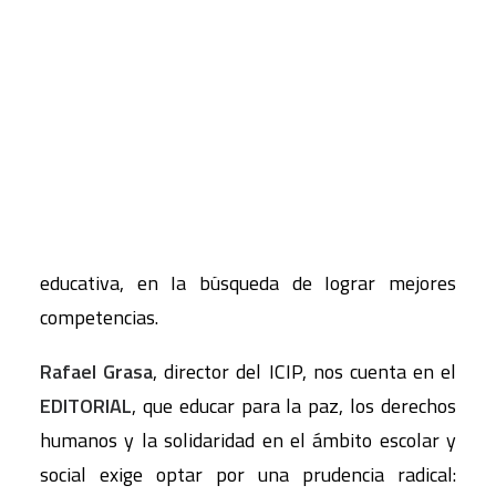
difundir ideas, particularmente elaboradas
alrededor del ICIP y otros centros similares. El
CART
número 17, correspondiente septiembre de
Tu carrito está vacío.
2013, es una herramienta para tejer
complicidades y favorecer el trabajo conjunto
entre especialistas en paz y desarrollo,
profesorado, editoriales, autoridades educativas,
padres y, en general, miembros de la comunidad
educativa, en la búsqueda de lograr mejores
competencias.
Rafael Grasa
, director del ICIP, nos cuenta en el
EDITORIAL
, que educar para la paz, los derechos
humanos y la solidaridad en el ámbito escolar y
social exige optar por una prudencia radical: