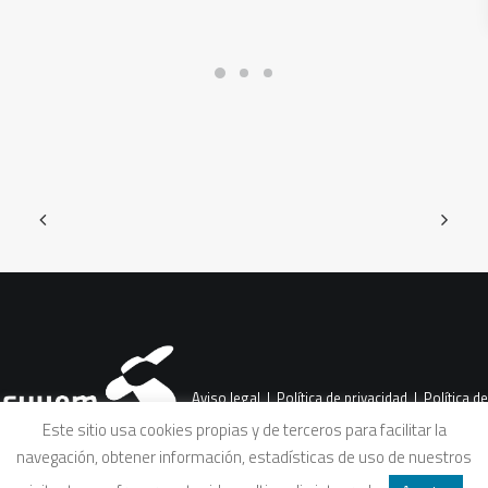
Aviso legal
|
Política de privacidad
|
Política de
Este sitio usa cookies propias y de terceros para facilitar la
navegación, obtener información, estadísticas de uso de nuestros
cookies
|
Condiciones legales de venta