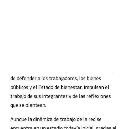
que constriñen la recuperación de muchas
economías europeas, ha recabado muchos apoyos
CART
a la red por parte de organizaciones afines.
Tu carrito está vacío.
Las distintas cuestiones políticas, económicas y
sociales que la crisis ha situado en el foco de
atención de la ciudadanía comunitaria marcan el
porqué del nacimiento de esta red. La necesidad
de intervención de una izquierda articulada, capaz
de defender a los trabajadores, los bienes
públicos y el Estado de bienestar, impulsan el
trabajo de sus integrantes y de las reflexiones
que se plantean.
Aunque la dinámica de trabajo de la red se
encuentra en un estadio todavía inicial, gracias al