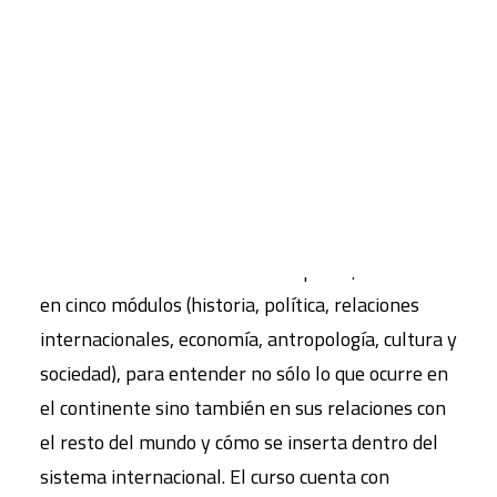
dirigido a todas aquellas personas interesadas en
conocer más de cerca el continente africano y a
CART
aquellas personas que por su trayectoria
Tu carrito está vacío.
profesional deseen comprender mejor las
dinámicas históricas y el contexto internacional
que caracterizan al continente africano.
El Curso de Introducción a la Realidad Africana
ofrece una formación multidisciplinar, articulada
en cinco módulos (historia, política, relaciones
internacionales, economía, antropología, cultura y
sociedad), para entender no sólo lo que ocurre en
el continente sino también en sus relaciones con
el resto del mundo y cómo se inserta dentro del
sistema internacional. El curso cuenta con