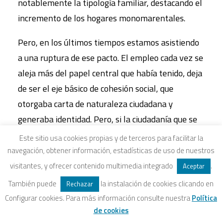
notablemente la tipología familiar, destacando el
incremento de los hogares monomarentales.
Pero, en los últimos tiempos estamos asistiendo
a una ruptura de ese pacto. El empleo cada vez se
aleja más del papel central que había tenido, deja
de ser el eje básico de cohesión social, que
otorgaba carta de naturaleza ciudadana y
generaba identidad. Pero, si la ciudadanía que se
había construido era conceptualmente masculina,
Este sitio usa cookies propias y de terceros para facilitar la
la ruptura del pacto a las mujeres nos afectará en
navegación, obtener información, estadísticas de uso de nuestros
menor medida; si nosotras aún “no habíamos
visitantes, y ofrecer contenido multimedia integrado
.
Aceptar
llegado” a formar parte de dicho pacto,
También puede
la instalación de cookies clicando en
Rechazar
difícilmente podemos sufrir su ruptura, al menos
Configurar cookies. Para más información consulte nuestra
Política
no en el mismo sentido que el sector masculino
de cookies