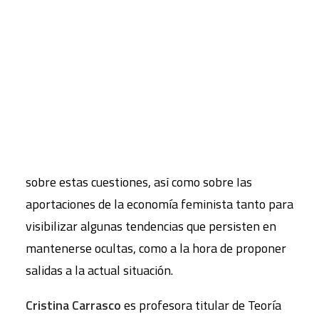
necesidades vitales de las personas, y tiene un
impacto muy específico en las vidas de las
CART
mujeres, puesto que ha ido de la mano de un
Tu carrito está vacío.
modelo de organización social cuya estructura se
ha basado históricamente en la desigualdad y que
despliega distintos mecanismos de dominación.
En esta entrevista
Cristina Carrasco
reflexiona
sobre estas cuestiones, así como sobre las
aportaciones de la economía feminista tanto para
visibilizar algunas tendencias que persisten en
mantenerse ocultas, como a la hora de proponer
salidas a la actual situación.
Cristina Carrasco
es profesora titular de Teoría